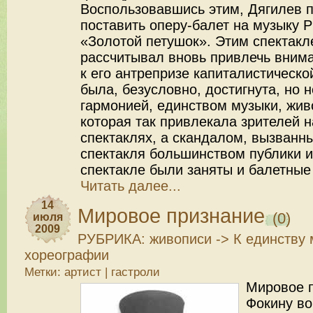
Воспользовавшись этим, Дягилев п
поставить оперу-балет на музыку 
«Золотой петушок». Этим спектакл
рассчитывал вновь привлечь вним
к его антрепризе капиталистическо
была, безусловно, достигнута, но 
гармонией, единством музыки, жив
которая так привлекала зрителей 
спектаклях, а скандалом, вызван
спектакля большинством публики и
спектакле были заняты и балетные
Читать далее...
14
Мировое признание
(0)
июля
2009
РУБРИКА:
живописи
->
К единству 
хореографии
Метки:
артист
|
гастроли
Мировое 
Фокину во