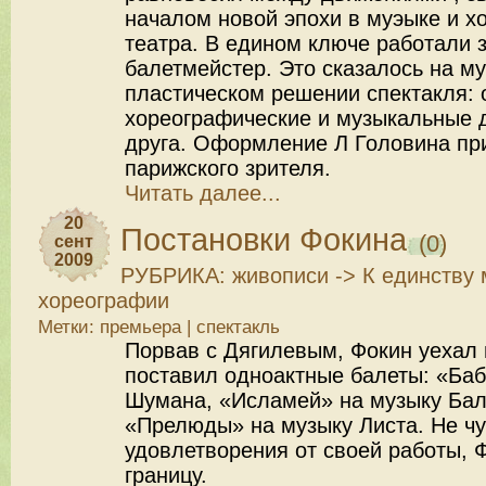
началом новой эпохи в муэыке и х
театра. В едином ключе работали 
балетмейстер. Это сказалось на м
пластическом решении спектакля: 
хореографические и музыкальные 
друга. Оформление Л Головина пр
парижского зрителя.
Читать далее...
20
Постановки Фокина
(0)
сент
2009
РУБРИКА:
живописи
->
К единству 
хореографии
Метки:
премьера
|
спектакль
Порвав с Дягилевым, Фокин уехал 
поставил одноактные балеты: «Баб
Шумана, «Исламей» на музыку Бал
«Прелюды» на музыку Листа. Не чу
удовлетворения от своей работы, 
границу.