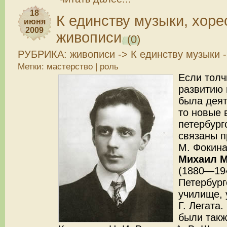
18
К единству музыки, хоре
июня
2009
живописи
(0)
РУБРИКА:
живописи
->
К единству музыки
Метки:
мастерство
|
роль
Если тол
развитию 
была деят
то новые 
петербург
связаны п
М. Фокина
Михаил М
(1880—19
Петербург
училище, 
Г. Легата
были также