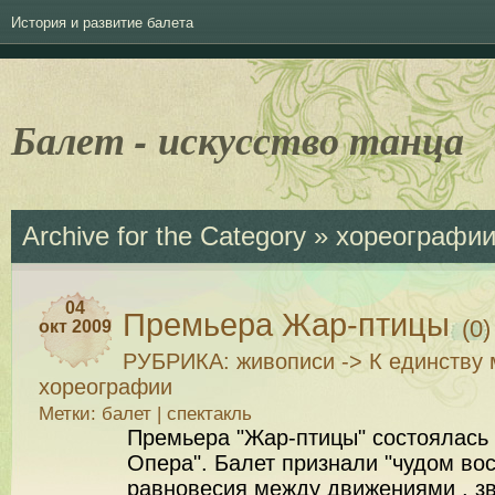
История и развитие балета
Балет - искусство танца
Archive for the Category » хореографии
04
Премьера Жар-птицы
(0)
окт 2009
РУБРИКА:
живописи
->
К единству 
хореографии
Метки:
балет
|
спектакль
Премьера "Жар-птицы" состоялась 
Опера". Балет признали "чудом во
равновесия между движениями , з