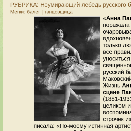
РУБРИКА:
Неумирающий лебедь русского б
Метки:
балет
|
танцовщица
«
Анна Па
поражала 
очаровыв
вдохновен
только лю
все прави
уноситься
священног
русский б
Маковский
Жизнь
Ан
сцене Па
(1881-193
целиком и
воспомин
строчек и
писала: «По-моему истинная артис