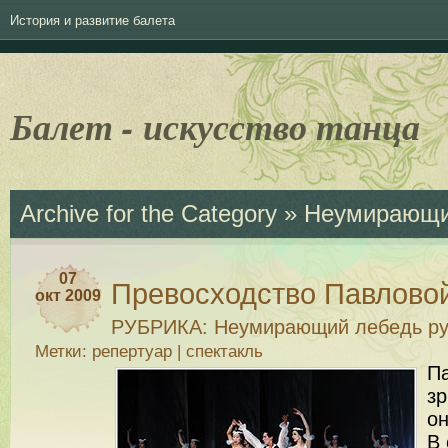
История и развитие балета
Балет - искусство танца
Archive for the Category » Неумирающ
07
Превосходство Павлово
окт 2009
РУБРИКА:
Неумирающий лебедь ру
Метки:
репертуар
|
спектакль
П
зр
он
В 