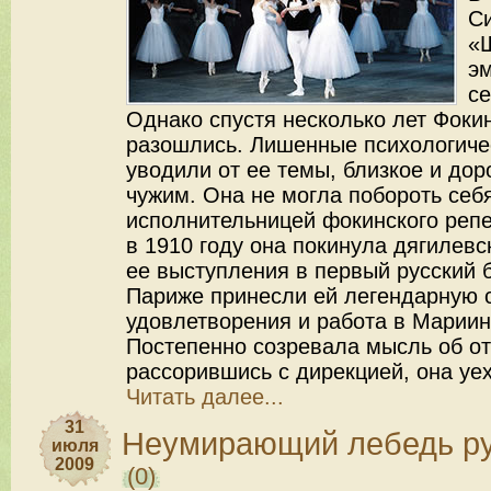
С
«
э
се
Однако спустя несколько лет Фоки
разошлись. Лишенные психологиче
уводили от ее темы, близкое и дор
чужим. Она не могла побороть себя
исполнительницей фокинского репе
в 1910 году она покинула дягилевс
ее выступления в первый русский 
Париже принесли ей легендарную 
удовлетворения и работа в Мариин
Постепенно созревала мысль об отъ
рассорившись с дирекцией, она уех
Читать далее...
31
Неумирающий лебедь ру
июля
2009
(0)